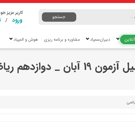
کاربر عزیز خ
جستجو
ورود
ث
/
نلاین
دبیران‌سمپاد
مشاوره و برنامه ریزی
هوش و المپیاد
ون 19 آبان _ دوازدهم ریاضی