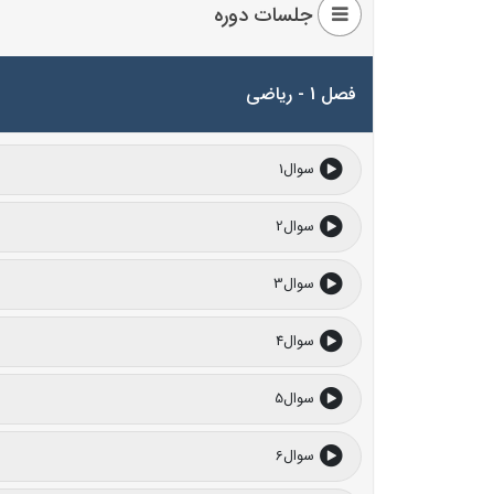
جلسات دوره
فصل 1 - ریاضی
سوال1
سوال2
سوال3
سوال4
سوال5
سوال6