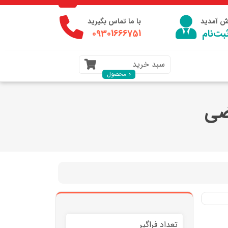
وش آمدید
با ما تماس بگیرید
بت‌نام
09301666751
سبد خرید
0 محصول
تعداد فراگیر