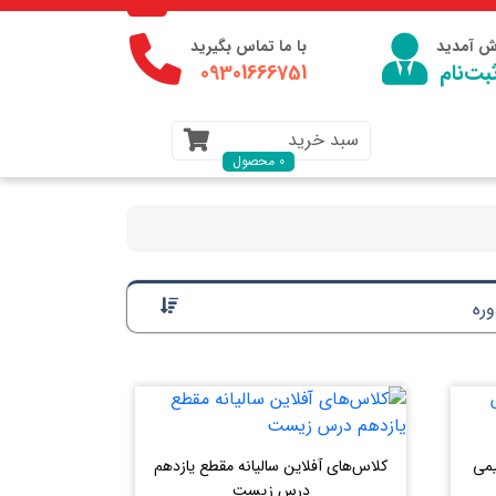
وش آمدید
با ما تماس بگیرید
بت‌نام
09301666751
سبد خرید
0 محصول
ره
یمی
کلاس‌های آفلاین سالیانه مقطع یازدهم
درس زیست