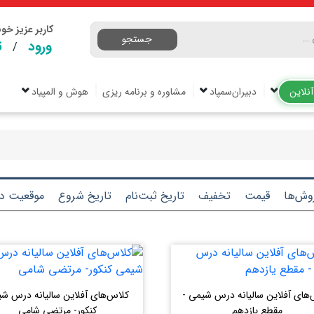
کاربر عزیز خ
جستجو
ورود
ث
/
نلاین
دبیران‌سمپاد
مشاوره و برنامه ریزی
هوش و المپیاد
وش‌ها
قیمت
تخفیف
تاریخ ثبت‌نام
تاریخ شروع
موقعیت دو
های آفلاین سالیانه درس شیمی -
کلاس‌های آفلاین سالیانه درس ش
مقطع یازدهم
کنکور- مرتضی شامی