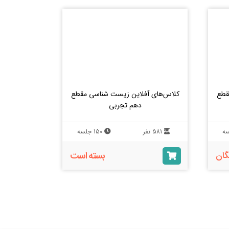
قطع
کلاس‌های آفلاین زیست شناسی مقطع
دهم تجربی
581 نفر
150 جلسه
بسته است
گان