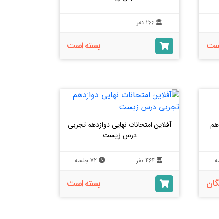
266 نفر
است
بسته است
دهم
آفلاین امتحانات نهایی دوازدهم تجربی
درس زیست
464 نفر
72 جلسه
بسته است
گان