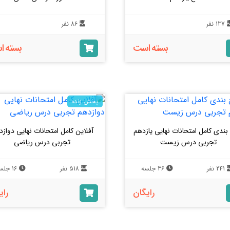
137 نفر
86 نفر
بسته است
بسته 
پخش زنده
ندی کامل امتحانات نهایی یازدهم
آفلاین کامل امتحانات نهایی دواز
تجربی درس زیست
تجربی درس ریاضی
241 نفر
36 جلسه
518 نفر
16 جلسه
رایگان
رای