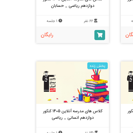
دوازدهم ریاضی _ حسابان
66 نفر
1 جلسه
گان
رایگان
پخش زنده
 آنلاین 1405 کنکور
کلاس های مدرسه آنلاین 1405 کنکور
دوازدهم انسانی _ ریاضی
131 نفر
1 جلسه