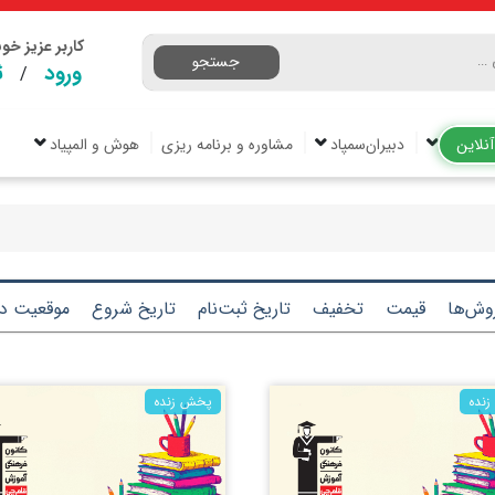
کاربر عزیز خ
جستجو
ورود
ث
/
نلاین
دبیران‌سمپاد
مشاوره و برنامه ریزی
هوش و المپیاد
وش‌ها
قیمت
تخفیف
تاریخ ثبت‌نام
تاریخ شروع
موقعیت دو
نده
پخش زنده