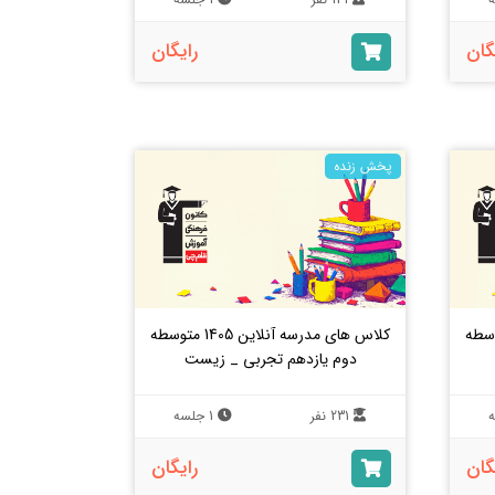
گان
رایگان
پخش زنده
آنلاین 1405 متوسطه
کلاس های مدرسه آنلاین 1405 متوسطه
دوم یازدهم تجربی _ زیست
231 نفر
1 جلسه
گان
رایگان