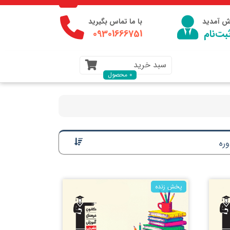
وش آمدید
با ما تماس بگیرید
بت‌نام
09301666751
سبد خرید
0 محصول
ره
پخش زنده