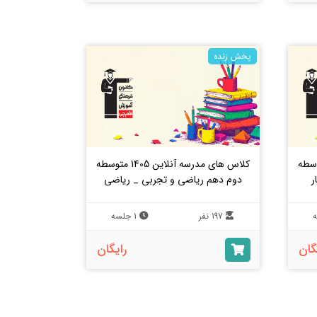
پخش زنده
آنلاین 1405 متوسطه
کلاس های مدرسه آنلاین 1405 متوسطه
ر
دوم دهم ریاضی و تجربی _ ریاضی
197 نفر
1 جلسه
گان
رایگان