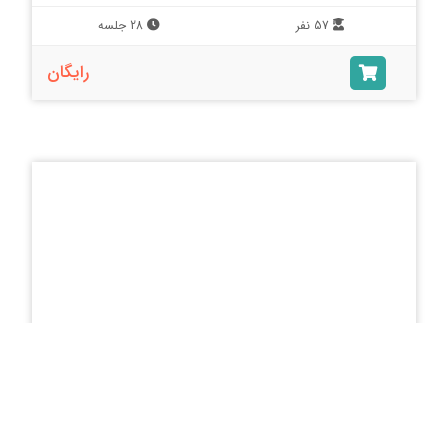
57 نفر
28 جلسه
رایگان
جمع بندی کامل امتحانات نهایی دوازدهم ریاضی درس حسابان
1405
52 نفر
18 جلسه