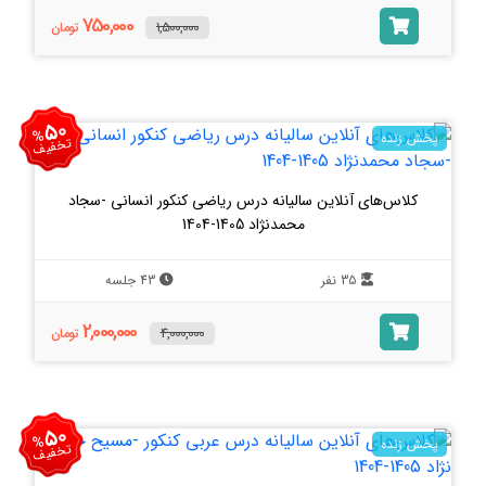
750,000
1,500,000
تومان
50
%
پخش زنده
تخفیف
کلاس‌های آنلاین سالیانه درس ریاضی کنکور انسانی -سجاد
محمدنژاد 1405-1404
35 نفر
43 جلسه
2,000,000
4,000,000
تومان
50
%
پخش زنده
تخفیف