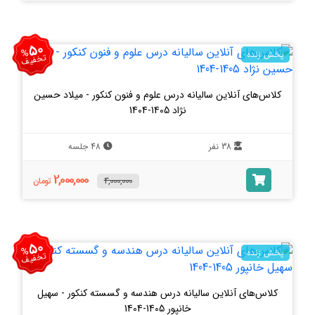
50
%
پخش زنده
تخفیف
کلاس‌های آنلاین سالیانه درس علوم و فنون کنکور - میلاد حسین
نژاد 1405-1404
38 نفر
48 جلسه
2,000,000
4,000,000
تومان
50
%
پخش زنده
تخفیف
کلاس‌های آنلاین سالیانه درس هندسه و گسسته کنکور - سهیل
خانپور 1405-1404