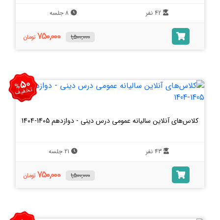
42 نفر
8 جلسه
750,000
1,500,000
تومان
50
%
تخفیف
کلاس‌های آنلاین سالیانه عمومی درس دینی - دوازدهم 1405-1404
43 نفر
21 جلسه
750,000
1,500,000
تومان