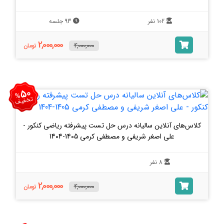
102 نفر
93 جلسه
2,000,000
4,000,000
تومان
50
%
تخفیف
کلاس‌های آنلاین سالیانه درس حل تست پیشرفته ریاضی کنکور -
علی اصغر شریفی و مصطفی کرمی 1405-1404
8 نفر
2,000,000
4,000,000
تومان