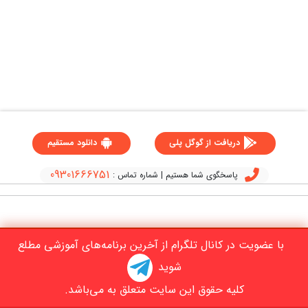
دریافت از گوگل پلی
دانلود مستقیم
09301666751
پاسخگوی شما هستیم | شماره تماس :
با عضویت در کانال تلگرام از آخرین برنامه‌های آموزشی مطلع
شوید
کلیه حقوق این سایت متعلق به می‌باشد.