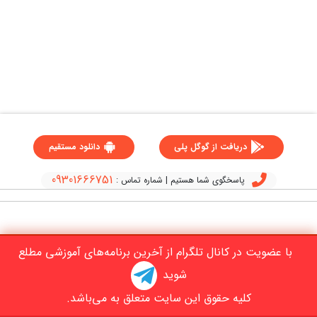
دریافت از گوگل پلی
دانلود مستقیم
09301666751
پاسخگوی شما هستیم | شماره تماس :
با عضویت در کانال تلگرام از آخرین برنامه‌های آموزشی مطلع
شوید
کلیه حقوق این سایت متعلق به می‌باشد.