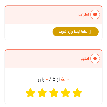
نظرات
لطفا ابتدا وارد شوید
امتیاز
5.00
از 5 /
0
رای