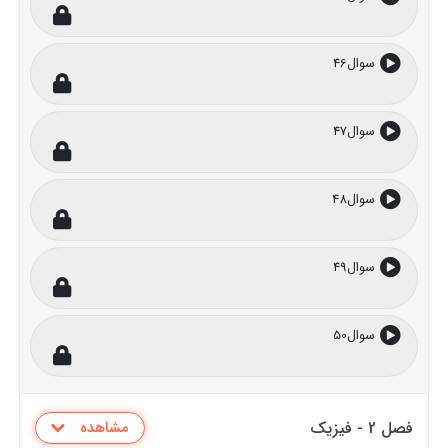
سوال46
سوال47
سوال48
سوال49
سوال50
فصل 2 - فیزیک
مشاهده