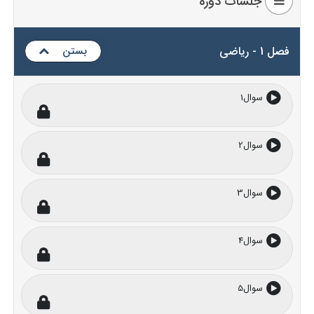
جلسات دوره
فصل 1 - ریاضی
بستن
سوال1
سوال2
سوال3
سوال4
سوال5