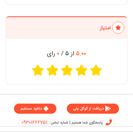
امتیاز
5.00
از 5 /
0
رای
دریافت از گوگل پلی
دانلود مستقیم
09301666751
پاسخگوی شما هستیم | شماره تماس :