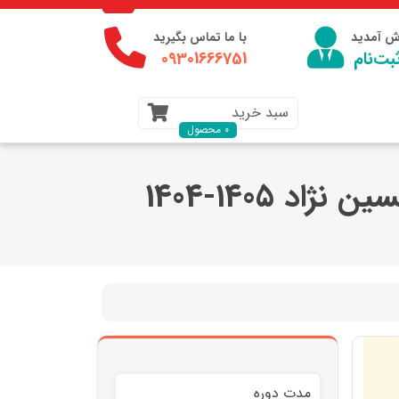
وش آمدید
با ما تماس بگیرید
بت‌نام
09301666751
سبد خرید
0 محصول
 1405-1404
مدت دوره