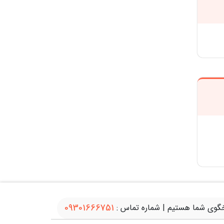
09301666751
گوی شما هستیم | شماره تماس :