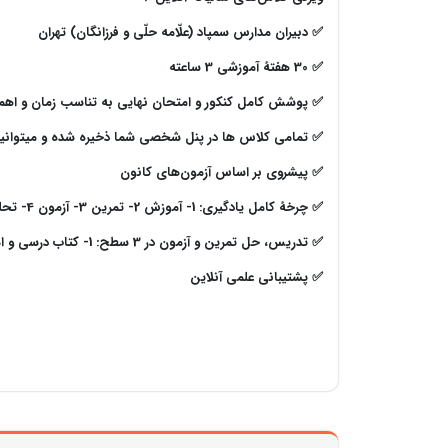
✅ دبیران مدارس سمپاد (علّامه حلّی و فرزانگان) تهران
✅ 30 هفتۀ آموزشی 3 ساعته
✅ پوشش کامل کنکور و امتحان نهایی به تناسب زمان و اه
✅ تمامی کلاس ها در پنل شخصی شما ذخیره شده و میتوانید 
✅ پیشروی بر اساس آزمون‌های کانون
✅ چرخۀ کامل یادگیری: 1- آموزش
2- تمرین 3- آزمون 4- تحلیل آزمون
✅ تدریس، حل تمرین و آزمون در 3 سطح: 1- کتاب درسی و امتحانات نهایی 2- کنکور سراسری
✅ پشتیبانی علمی آنلاین