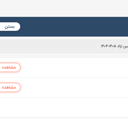
بستن
140-1404
مشاهده
مشاهده