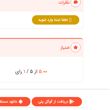
نظرات
لطفا ابتدا وارد شوید
امتیاز
5.00
از 5 /
1
رای
دریافت از گوگل پلی
دانلود مستق