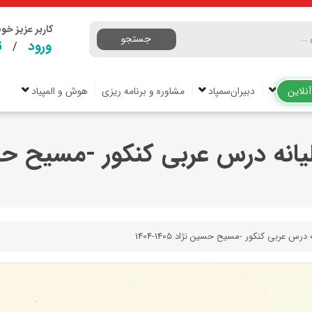
کاربر عزیز خ
جستجو
ورود
ث
/
نلاین
دبیران‌سمپاد
مشاوره و برنامه ریزی
هوش و المپیاد
نه درس عربی کنکور -مسیح حسین نژاد
رس عربی کنکور -مسیح حسین نژاد 1405-1404