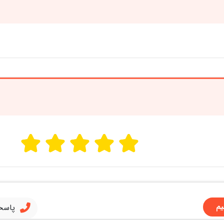
یم
پاسخ