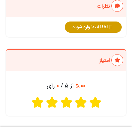
نظرات
لطفا ابتدا وارد شوید
امتیاز
5.00
از 5 /
0
رای