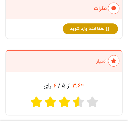
نظرات
لطفا ابتدا وارد شوید
امتیاز
3.63
از 5 /
4
رای