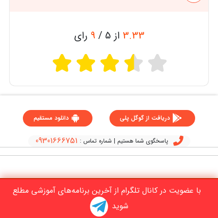
3.33
از 5 /
9
رای
دریافت از گوگل پلی
دانلود مستقیم
09301666751
پاسخگوی شما هستیم | شماره تماس :
با عضویت در کانال تلگرام از آخرین برنامه‌های آموزشی مطلع
شوید