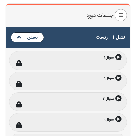
جلسات دوره
فصل 1 - زیست
بستن
سوال1
سوال2
سوال3
سوال4