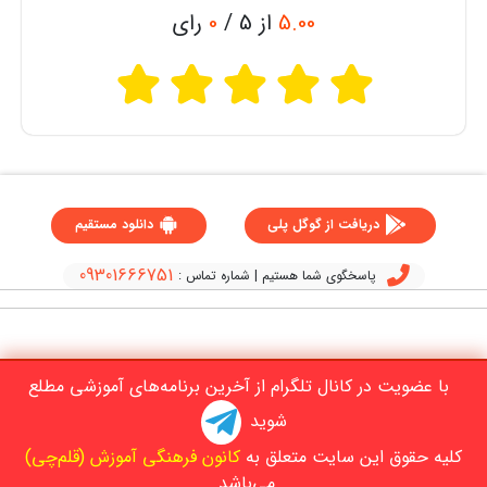
5.00
از 5 /
0
رای
دریافت از گوگل پلی
دانلود مستقیم
09301666751
پاسخگوی شما هستیم | شماره تماس :
با عضویت در کانال تلگرام از آخرین برنامه‌های آموزشی مطلع
شوید
کلیه حقوق این سایت متعلق به
کانون فرهنگی آموزش (قلم‌چی)
می‌باشد.