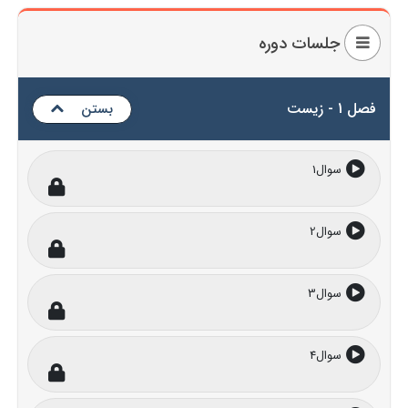
جلسات دوره
فصل 1 - زیست
بستن
سوال1
سوال2
سوال3
سوال4