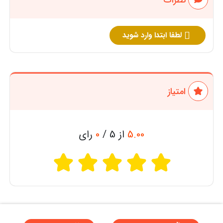
نظرات
لطفا ابتدا وارد شوید
امتیاز
5.00
از 5 /
0
رای