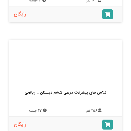
164 نفر
19 جلسه
رایگان
کلاس های پیشرفت درسی ششم دبستان _ ریاضی
256 نفر
23 جلسه
رایگان