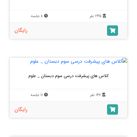
235 نفر
8 جلسه
رایگان
کلاس های پیشرفت درسی سوم دبستان _ علوم
146 نفر
11 جلسه
رایگان