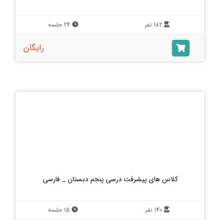
182 نفر
24 جلسه
رایگان
کلاس های پیشرفت درسی پنجم دبستان _ فارسی
140 نفر
15 جلسه