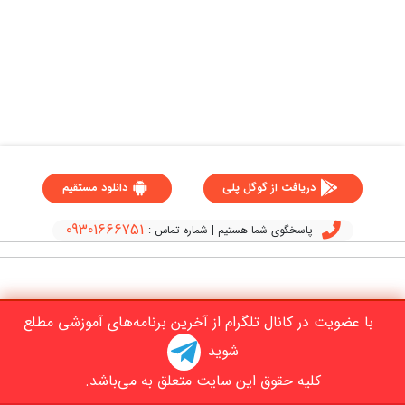
دریافت از گوگل پلی
دانلود مستقیم
09301666751
پاسخگوی شما هستیم | شماره تماس :
با عضویت در کانال تلگرام از آخرین برنامه‌های آموزشی مطلع
شوید
کلیه حقوق این سایت متعلق به می‌باشد.