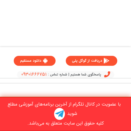
دریافت از گوگل پلی
دانلود مستقیم
09301666751
پاسخگوی شما هستیم | شماره تماس :
با عضویت در کانال تلگرام از آخرین برنامه‌های آموزشی مطلع
شوید
کلیه حقوق این سایت متعلق به می‌باشد.