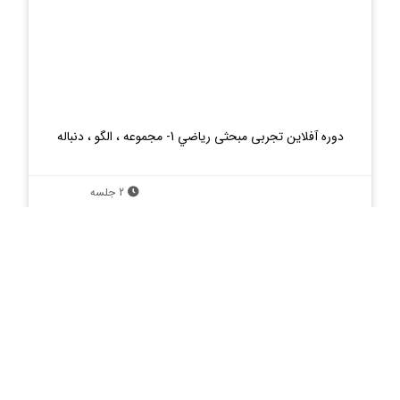
دوره آفلاین تجربی مبحثی رياضي 1- مجموعه ، الگو ، دنباله
2 جلسه
بسته است
دریافت از گوگل پلی
دانلود مستقیم