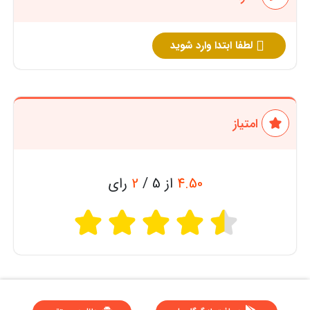
لطفا ابتدا وارد شوید
امتیاز
4.50
از 5 /
2
رای