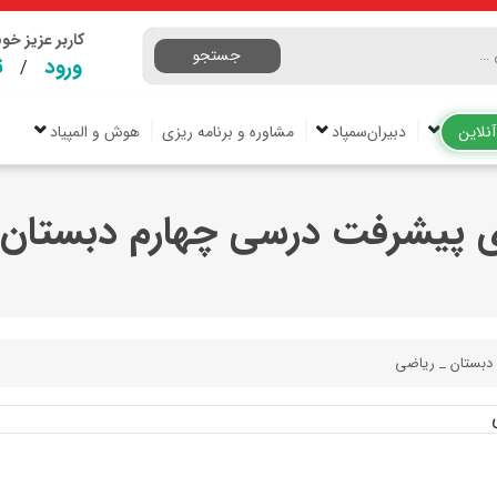
کاربر عزیز خ
جستجو
ورود
ث
/
نلاین
دبیران‌سمپاد
مشاوره و برنامه ریزی
هوش و المپیاد
 پیشرفت درسی چهارم دبستان 
دبستان _ ریاضی