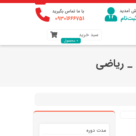
وش آمدید
با ما تماس بگیرید
بت‌نام
09301666751
سبد خرید
0 محصول
_ ریاضی
مدت دوره