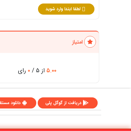
لطفا ابتدا وارد شوید
امتیاز
5.00
از 5 /
0
رای
دریافت از گوگل پلی
دانلود مستق