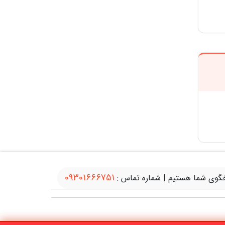
09301666751
گوی شما هستیم | شماره تماس :