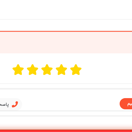
یم
پاسخ