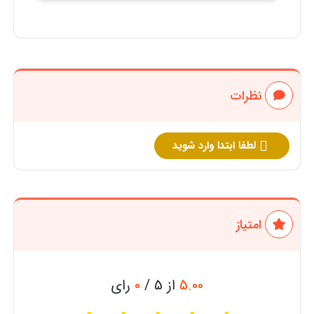
نظرات
لطفا ابتدا وارد شوید
امتیاز
5.00
از 5 /
0
رای