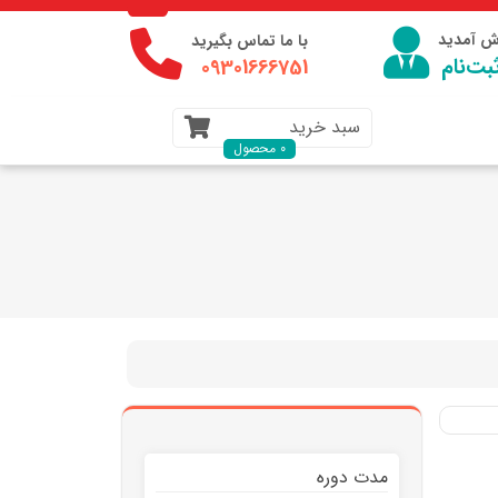
وش آمدید
با ما تماس بگیرید
بت‌نام
09301666751
سبد خرید
0 محصول
مدت دوره