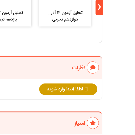
‹
تحلیل آزمون 14 آذر _
دوازدهم تجربی
یازدهم تج
نظرات
لطفا ابتدا وارد شوید
امتیاز