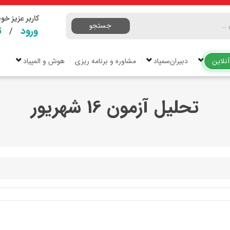
کاربر عزیز خ
جستجو
ورود
ث
/
نلاین
دبیران‌سمپاد
مشاوره و برنامه ریزی
هوش و المپیاد
تحلیل آزمون 16 شهریور