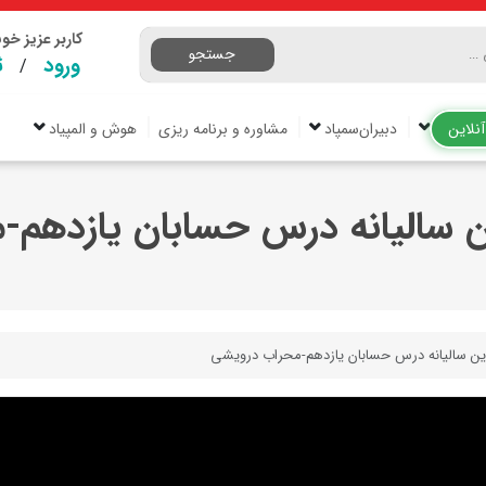
کاربر عزیز خ
جستجو
ورود
ث
/
نلاین
دبیران‌سمپاد
مشاوره و برنامه ریزی
هوش و المپیاد
ن سالیانه درس حسابان یازدهم
این سالیانه درس حسابان یازدهم-محراب درویشی