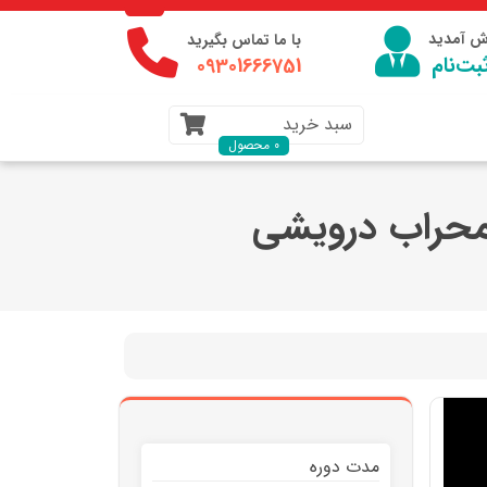
وش آمدید
با ما تماس بگیرید
بت‌نام
09301666751
سبد خرید
0 محصول
-محراب درویشی
مدت دوره