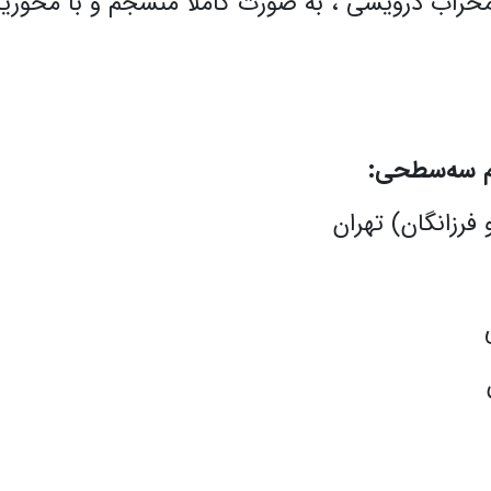
د محراب درویشی ، به صورت کاملا منسجم و با محور
م سه‌سطحی:
 فرزانگان) تهران