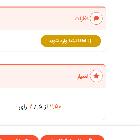
نظرات
لطفا ابتدا وارد شوید
امتیاز
2.50
از 5 /
2
رای