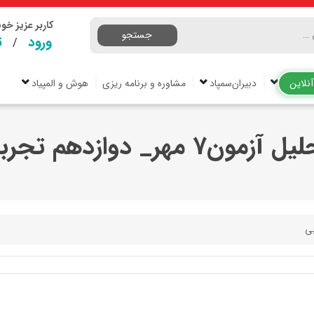
کاربر عزیز خ
جستجو
ورود
ث
/
نلاین
دبیران‌سمپاد
مشاوره و برنامه ریزی
هوش و المپیاد
 آزمون7 مهر_ دوازدهم تجربی