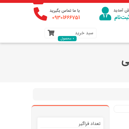
وش آمدید
با ما تماس بگیرید
بت‌نام
09301666751
سبد خرید
0 محصول
تعداد فراگیر