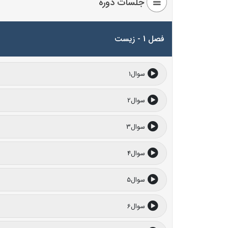
جلسات دوره
فصل 1 - زیست
سوال1
سوال2
سوال3
سوال4
سوال5
سوال6